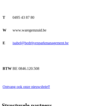
T
0495 43 87 80
W
www.waregemzuid.be
E
isabel@bedrijvenparkmanagement.be
BTW
BE 0846.120.508
Ontvang ook onze nieuwsbrief!
Structurele partners